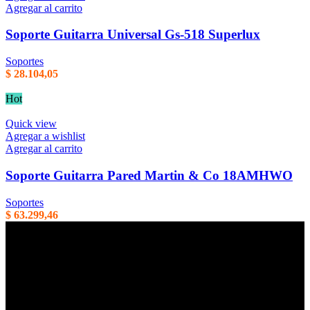
Agregar al carrito
Soporte Guitarra Universal Gs-518 Superlux
Soportes
$
28.104,05
Hot
Quick view
Agregar a wishlist
Agregar al carrito
Soporte Guitarra Pared Martin & Co 18AMHWO
Soportes
$
63.299,46
Empresa familiar en la que la honestidad, la eficiencia, y el trato
cordial son parte de nuestros principales valores de trabajo. Mas de
40 años de trayectoria en Argentina.
Centenario Uruguayo 61 (1874),