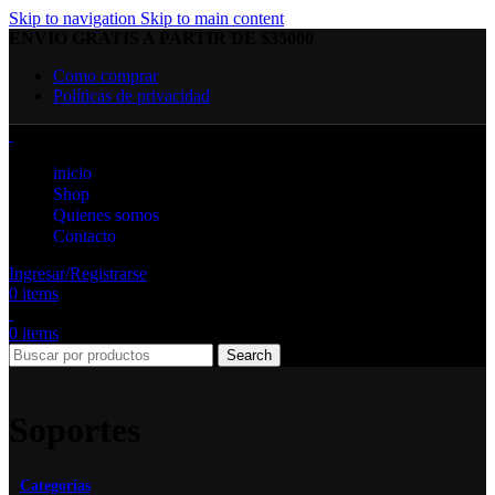
Skip to navigation
Skip to main content
ENVIO GRATIS A PARTIR DE $35000
Como comprar
Políticas de privacidad
inicio
Shop
Quienes somos
Contacto
Ingresar/Registrarse
0
items
0
items
Search
Soportes
Categorías