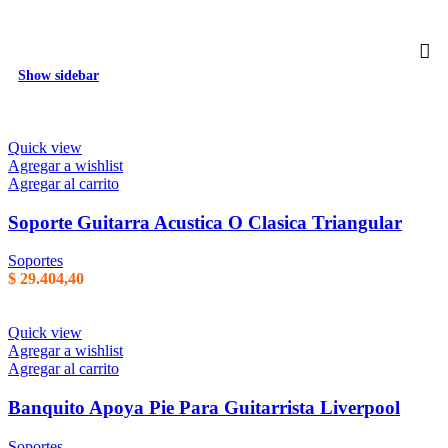
p
m
r
Show sidebar
Quick view
Agregar a wishlist
Agregar al carrito
Soporte Guitarra Acustica O Clasica Triangular
Soportes
$
29.404,40
Quick view
Agregar a wishlist
Agregar al carrito
Banquito Apoya Pie Para Guitarrista Liverpool
Soportes