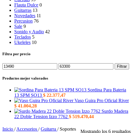
Flauta Dulce
0
Guitarras
13
Novedades
11
Percusion
76
Sale
9
Sonido y Audio
42
Teclados
5
Ukeleles
10
Filtra por precio
Precio
Precio
Filtrar
mínimo
máximo
Productos mejor valorados
Sordina Para Bateria
13 SPM SO13
$
22.377,47
Vaso Guira Pro Oficial River
$
41.004,28
Surdo Madera
22 Doble Tension Izzo 7762
$
519.470,44
Inicio
/
Accesorios
/
Guitarra
/
Soportes
O
Mostrando los 6 resultados