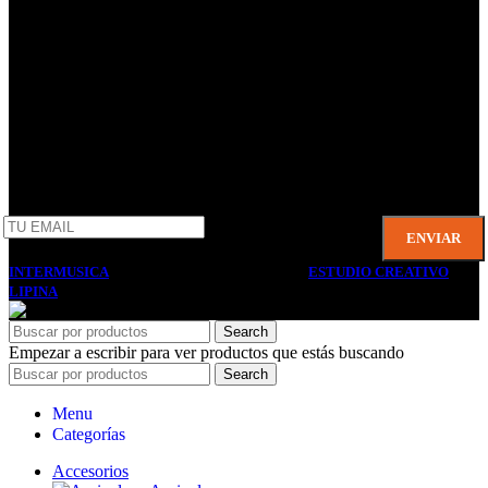
Villa Domínico
(+54) 011 – 4206-1190
whatsapp +54 9 11 2506-3979
ventas@intermusica.com.ar
SEGUINOS
AFIP
INTERMUSICA
2022 DISEÑO Y DESARROLLO
ESTUDIO CREATIVO
LIPINA
. PREMIUM E-COMMERCE SOLUTIONS.
Search
Empezar a escribir para ver productos que estás buscando
Search
Menu
Categorías
Accesorios