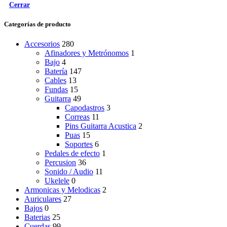
Cerrar
Categorías de producto
Accesorios
280
Afinadores y Metrónomos
1
Bajo
4
Batería
147
Cables
13
Fundas
15
Guitarra
49
Capodastros
3
Correas
11
Pins Guitarra Acustica
2
Puas
15
Soportes
6
Pedales de efecto
1
Percusion
36
Sonido / Audio
11
Ukelele
0
Armonicas y Melodicas
2
Auriculares
27
Bajos
0
Baterias
25
Cuerdas
99