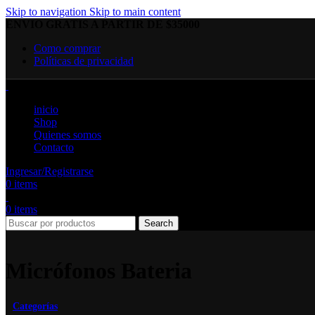
Skip to navigation
Skip to main content
ENVIO GRATIS A PARTIR DE $35000
Como comprar
Políticas de privacidad
inicio
Shop
Quienes somos
Contacto
Ingresar/Registrarse
0
items
0
items
Search
Micrófonos Bateria
Categorías