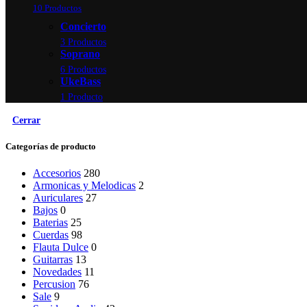
10 Productos
Concierto
3 Productos
Soprano
6 Productos
UkeBass
1 Producto
Cerrar
Categorías de producto
Accesorios
280
Armonicas y Melodicas
2
Auriculares
27
Bajos
0
Baterias
25
Cuerdas
98
Flauta Dulce
0
Guitarras
13
Novedades
11
Percusion
76
Sale
9