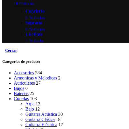
10 Productos
Concierto
3 Productos
Soprano
6 Productos
UkeBass
1 Producto
Cerrar
Categorías de producto
Accesorios
284
Armonicas y Melodicas
2
Auriculares
27
Bajos
0
Baterias
25
Cuerdas
103
Arpa
13
Bajo
12
Guitarra Acústica
30
Guitarra Clásica
18
Guitarra Eléctrica
17