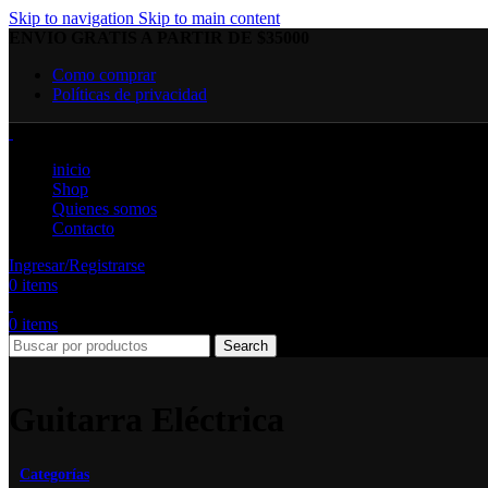
Skip to navigation
Skip to main content
ENVIO GRATIS A PARTIR DE $35000
Como comprar
Políticas de privacidad
inicio
Shop
Quienes somos
Contacto
Ingresar/Registrarse
0
items
0
items
Search
Guitarra Eléctrica
Categorías