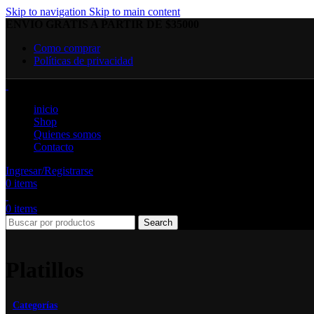
Skip to navigation
Skip to main content
ENVIO GRATIS A PARTIR DE $35000
Como comprar
Políticas de privacidad
inicio
Shop
Quienes somos
Contacto
Ingresar/Registrarse
0
items
0
items
Search
Platillos
Categorías