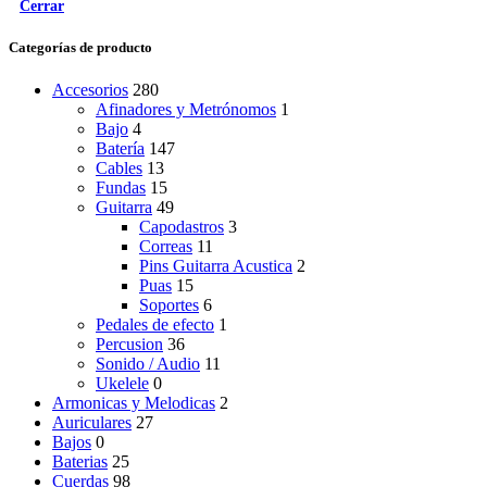
Cerrar
Categorías de producto
Accesorios
280
Afinadores y Metrónomos
1
Bajo
4
Batería
147
Cables
13
Fundas
15
Guitarra
49
Capodastros
3
Correas
11
Pins Guitarra Acustica
2
Puas
15
Soportes
6
Pedales de efecto
1
Percusion
36
Sonido / Audio
11
Ukelele
0
Armonicas y Melodicas
2
Auriculares
27
Bajos
0
Baterias
25
Cuerdas
98