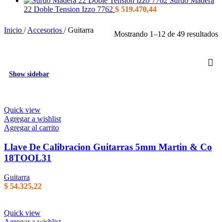
Surdo Madera
22 Doble Tension Izzo 7762
$
519.470,44
Inicio
/
Accesorios
/
Guitarra
O
Mostrando 1–12 de 49 resultados
p
m
r
Show sidebar
Quick view
Agregar a wishlist
Agregar al carrito
Llave De Calibracion Guitarras 5mm Martin & Co
18TOOL31
Guitarra
$
54.325,22
Quick view
Agregar a wishlist