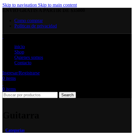
Skip to navigation
Skip to main content
ENVIO GRATIS A PARTIR DE $35000
Como comprar
Políticas de privacidad
inicio
Shop
Quienes somos
Contacto
Ingresar/Registrarse
0
items
0
items
Search
Guitarra
Categorías