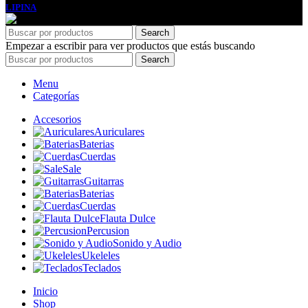
LIPINA
. PREMIUM E-COMMERCE SOLUTIONS.
Search
Empezar a escribir para ver productos que estás buscando
Search
Menu
Categorías
Accesorios
Auriculares
Baterias
Cuerdas
Sale
Guitarras
Baterias
Cuerdas
Flauta Dulce
Percusion
Sonido y Audio
Ukeleles
Teclados
Inicio
Shop