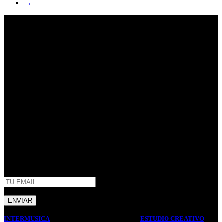
→
Empresa familiar en la que la honestidad, la eficiencia, y el trato
cordial son parte de nuestros principales valores de trabajo. Mas de
40 años de trayectoria en Argentina.
Centenario Uruguayo 61 (1874),
Villa Domínico
(+54) 011 – 4206-1190
whatsapp +54 9 11 2506-3979
ventas@intermusica.com.ar
SEGUINOS
AFIP
INTERMUSICA
2022 DISEÑO Y DESARROLLO
ESTUDIO CREATIVO