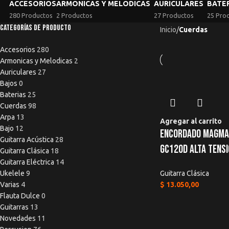
ACCESORIOS
ARMONICAS Y MELODICAS
AURICULARES
BATE
280 Productos
2 Productos
27 Productos
25 Pro
Categorías de producto
Inicio
/
Cuerdas
Accesorios
280
Armonicas y Melodicas
2
Auriculares
27
Bajos
0
Baterias
25
Cuerdas
98
Arpa
13
Agregar al carrito
Bajo
12
Encordado Magma 
Guitarra Acústica
28
Gc120d Alta Tens
Guitarra Clásica
18
Guitarra Eléctrica
14
Ukelele
9
Guitarra Clásica
Varias
4
$
13.050,00
Flauta Dulce
0
Guitarras
13
Novedades
11