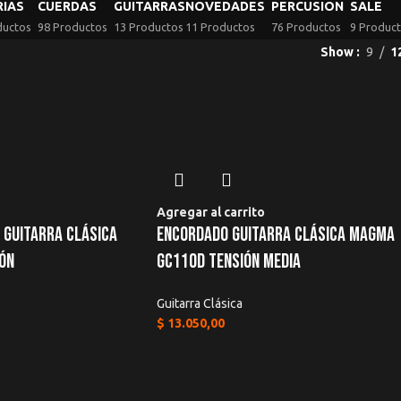
RIAS
CUERDAS
GUITARRAS
NOVEDADES
PERCUSION
SALE
ductos
98 Productos
13 Productos
11 Productos
76 Productos
9 Produc
Show
9
1
Agregar al carrito
Guitarra Clásica
Encordado Guitarra Clásica Magma
ión
Gc110d Tensión Media
Guitarra Clásica
$
13.050,00