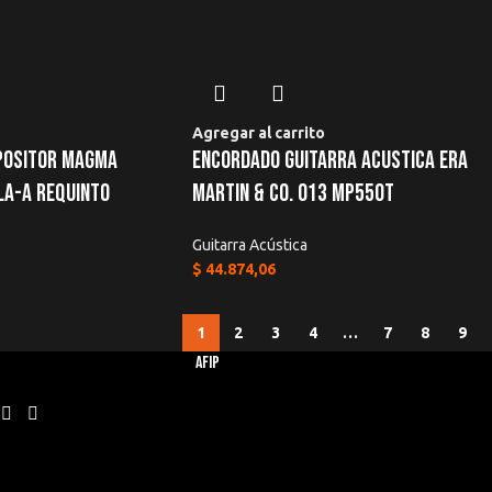
Agregar al carrito
positor Magma
Encordado Guitarra Acustica Era
La-a Requinto
Martin & Co. 013 MP550T
Guitarra Acústica
$
44.874,06
1
2
3
4
…
7
8
9
AFIP