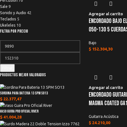
Percusion
76
Sale
9
Sonido y Audio
42
Agregar al carrito
Teclados
5
Encordado Bajo E
Ukeleles
10
050-130 5 Cuerd
Filtra por precio
Bajo
$
152.304,30
Filtrar
Productos mejor valorados
Agregar al carrito
Sordina Para Bateria 13 SPM SO13
Encordado Guitar
$
22.377,47
Magma Coated Ga
Vaso Guira Pro Oficial River
Guitarra Acústica
$
41.004,28
$
24.210,00