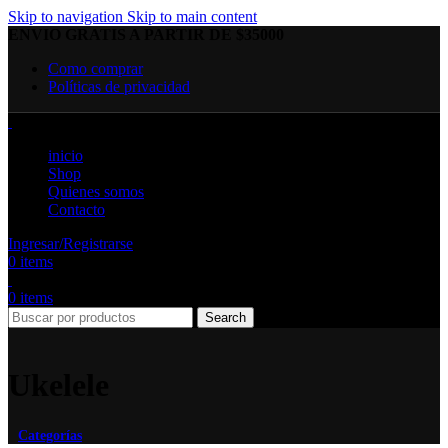
Skip to navigation
Skip to main content
ENVIO GRATIS A PARTIR DE $35000
Como comprar
Políticas de privacidad
inicio
Shop
Quienes somos
Contacto
Ingresar/Registrarse
0
items
0
items
Search
Ukelele
Categorías