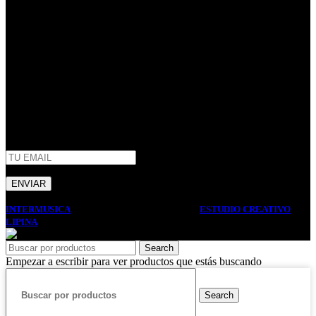
Villa Domínico
(+54) 011 – 4206-1190
whatsapp +54 9 11 2506-3979
ventas@intermusica.com.ar
SEGUINOS
AFIP
INTERMUSICA
2022 DISEÑO Y DESARROLLO
ESTUDIO CREATIVO
LIPINA
. PREMIUM E-COMMERCE SOLUTIONS.
Search
Empezar a escribir para ver productos que estás buscando
Search