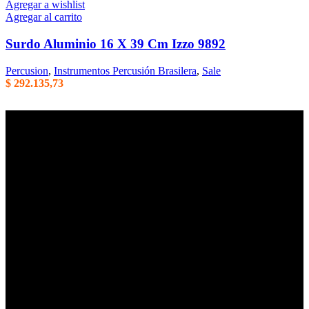
Agregar a wishlist
Agregar al carrito
Surdo Aluminio 16 X 39 Cm Izzo 9892
Percusion
,
Instrumentos Percusión Brasilera
,
Sale
$
292.135,73
Empresa familiar en la que la honestidad, la eficiencia, y el trato
cordial son parte de nuestros principales valores de trabajo. Mas de
40 años de trayectoria en Argentina.
Centenario Uruguayo 61 (1874),
Villa Domínico
(+54) 011 – 4206-1190
whatsapp +54 9 11 2506-3979
ventas@intermusica.com.ar
SEGUINOS
AFIP