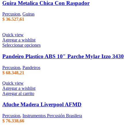
Guira Metalica Chica Con Raspador
Percusion
,
Guiras
$
36.527,61
Quick view
Agregar a wishlist
Este
Seleccionar opciones
producto
tiene
Pandeiro Plastico ABS 10″ Parche Mylar Izzo 3430
varias
variantes.
Percusion
,
Pandeiros
Las
$
68.348,21
opciones
se
Quick view
pueden
Agregar a wishlist
elegir
Agregar al carrito
en
la
Afuche Madera Liverpool AFMD
página
del
Percusion
,
Instrumentos Percusión Brasilera
producto
$
76.338,66