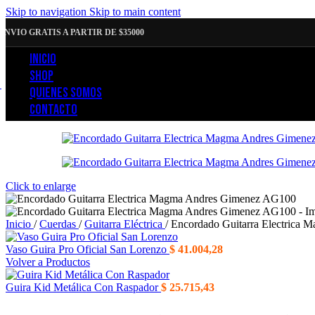
Skip to navigation
Skip to main content
ENVIO GRATIS A PARTIR DE $35000
INICIO
SHOP
QUIENES SOMOS
CONTACTO
Click to enlarge
Inicio
/
Cuerdas
/
Guitarra Eléctrica
/
Encordado Guitarra Electrica
Vaso Guira Pro Oficial San Lorenzo
$
41.004,28
Volver a Productos
Guira Kid Metálica Con Raspador
$
25.715,43