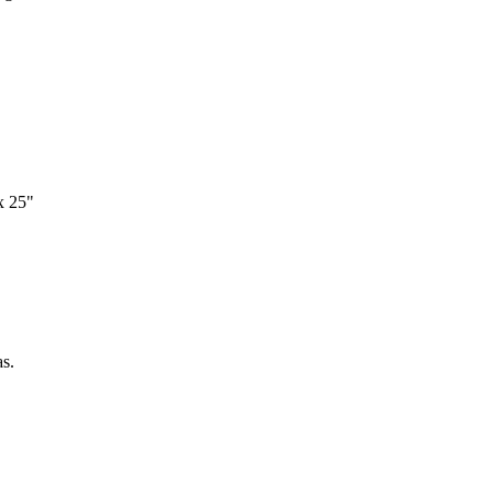
x 25"
as.