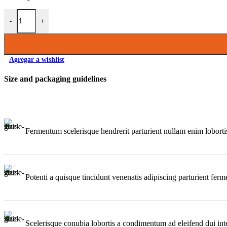
Encordado Guitarra Electrica Magma Andres Gimenez AG100 cantid
-
+
Agregar a wishlist
Size and packaging guidelines
Fermentum scelerisque hendrerit parturient nullam enim lobortis 
Potenti a quisque tincidunt venenatis adipiscing parturient fer
Scelerisque conubia lobortis a condimentum ad eleifend dui int