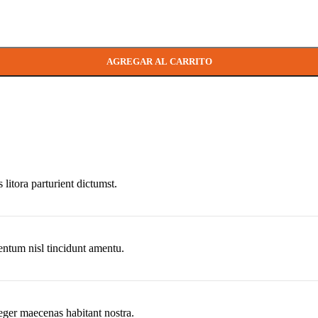
ad
AGREGAR AL CARRITO
litora parturient dictumst.
mentum nisl tincidunt
amentu
.
eger maecenas habitant nostra.