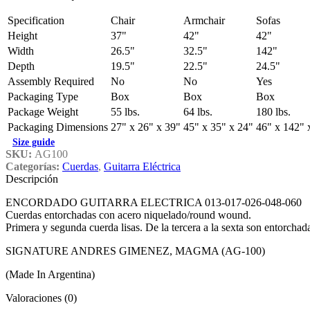
Specification
Chair
Armchair
Sofas
Height
37"
42"
42"
Width
26.5"
32.5"
142"
Depth
19.5"
22.5"
24.5"
Assembly Required
No
No
Yes
Packaging Type
Box
Box
Box
Package Weight
55 lbs.
64 lbs.
180 lbs.
Packaging Dimensions
27" x 26" x 39"
45" x 35" x 24"
46" x 142" 
Size guide
SKU:
AG100
Categorías:
Cuerdas
,
Guitarra Eléctrica
Descripción
ENCORDADO GUITARRA ELECTRICA 013-017-026-048-060
Cuerdas entorchadas con acero niquelado/round wound.
Primera y segunda cuerda lisas. De la tercera a la sexta son entorchad
SIGNATURE ANDRES GIMENEZ, MAGMA (AG-100)
(Made In Argentina)
Valoraciones (0)