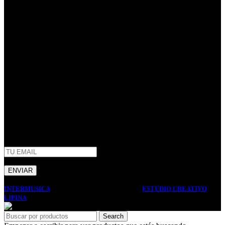
Empresa familiar en la que la honestidad, la eficiencia, y el trato
cordial son parte de nuestros principales valores de trabajo. Mas de
40 años de trayectoria en Argentina.
Centenario Uruguayo 61 (1874),
Villa Domínico
(+54) 011 – 4206-1190
whatsapp +54 9 11 2506-3979
ventas@intermusica.com.ar
SEGUINOS
AFIP
INTERMUSICA
2022 DISEÑO Y DESARROLLO
ESTUDIO CREATIVO
LIPINA
. PREMIUM E-COMMERCE SOLUTIONS.
Search