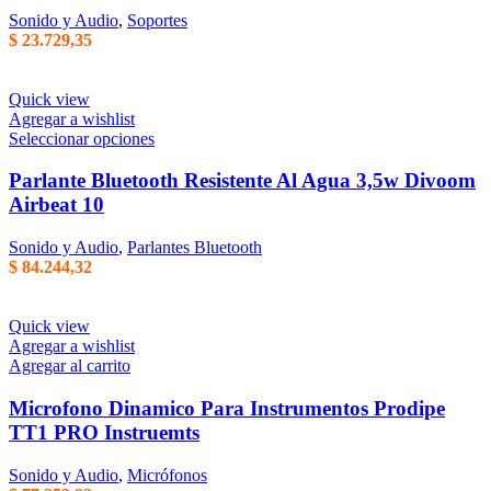
Sonido y Audio
,
Soportes
$
23.729,35
Quick view
Agregar a wishlist
Este
Seleccionar opciones
producto
tiene
Parlante Bluetooth Resistente Al Agua 3,5w Divoom
varias
Airbeat 10
variantes.
Las
Sonido y Audio
,
Parlantes Bluetooth
opciones
$
84.244,32
se
pueden
elegir
Quick view
en
Agregar a wishlist
la
Agregar al carrito
página
del
Microfono Dinamico Para Instrumentos Prodipe
producto
TT1 PRO Instruemts
Sonido y Audio
,
Micrófonos