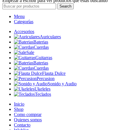
Empezar a escribir para ver productos que estás buscando
Search
Menu
Categorías
Accesorios
Auriculares
Baterias
Cuerdas
Sale
Guitarras
Baterias
Cuerdas
Flauta Dulce
Percusion
Sonido y Audio
Ukeleles
Teclados
Inicio
Shop
Como comprar
Quienes somos
Contacto