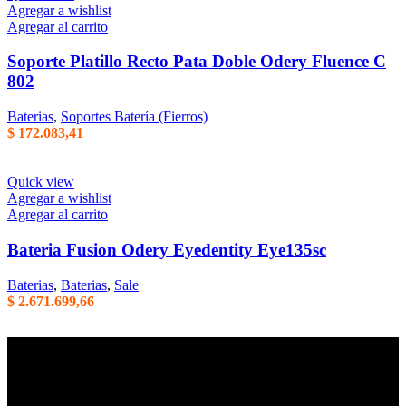
Agregar a wishlist
Agregar al carrito
Soporte Platillo Recto Pata Doble Odery Fluence C
802
Baterias
,
Soportes Batería (Fierros)
$
172.083,41
Quick view
Agregar a wishlist
Agregar al carrito
Bateria Fusion Odery Eyedentity Eye135sc
Baterias
,
Baterias
,
Sale
$
2.671.699,66
Empresa familiar en la que la honestidad, la eficiencia, y el trato
cordial son parte de nuestros principales valores de trabajo. Mas de