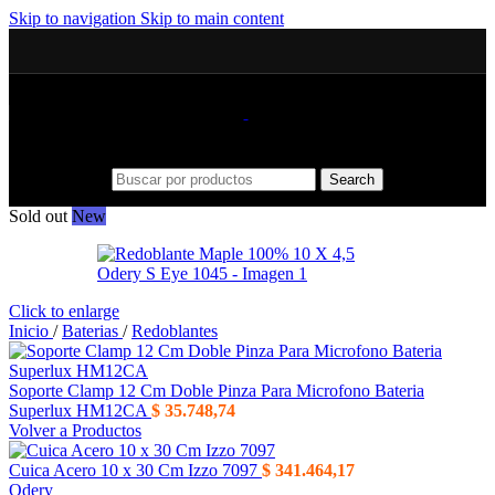
Skip to navigation
Skip to main content
Search
Sold out
New
Click to enlarge
Inicio
/
Baterias
/
Redoblantes
Soporte Clamp 12 Cm Doble Pinza Para Microfono Bateria
Superlux HM12CA
$
35.748,74
Volver a Productos
Cuica Acero 10 x 30 Cm Izzo 7097
$
341.464,17
Odery