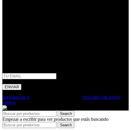
40 años de trayectoria en Argentina.
Centenario Uruguayo 61 (1874),
Villa Domínico
(+54) 011 – 4206-1190
whatsapp +54 9 11 2506-3979
ventas@intermusica.com.ar
SEGUINOS
AFIP
INTERMUSICA
2022 DISEÑO Y DESARROLLO
ESTUDIO CREATIVO
LIPINA
. PREMIUM E-COMMERCE SOLUTIONS.
Search
Empezar a escribir para ver productos que estás buscando
Search