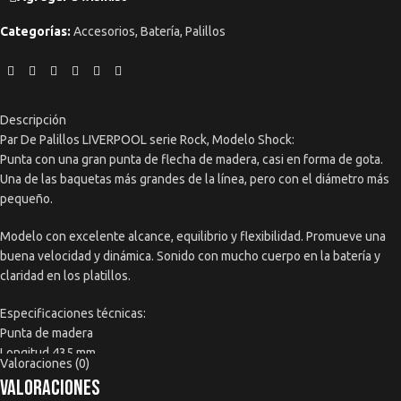
Categorías:
Accesorios
,
Batería
,
Palillos
Descripción
Par De Palillos LIVERPOOL serie Rock, Modelo Shock:
Punta con una gran punta de flecha de madera, casi en forma de gota.
Una de las baquetas más grandes de la línea, pero con el diámetro más
pequeño.
Modelo con excelente alcance, equilibrio y flexibilidad. Promueve una
buena velocidad y dinámica. Sonido con mucho cuerpo en la batería y
claridad en los platillos.
Especificaciones técnicas:
Punta de madera
Longitud 435 mm
Valoraciones (0)
Diámetro 15mm
Valoraciones
L. 17 1/8” P. 0.590”