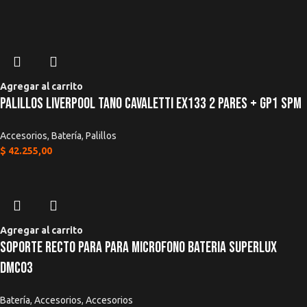
*
Nombre
*
Correo electrónico
Agregar al carrito
Palillos Liverpool Tano Cavaletti EX133 2 Pares + GP1 SPM
Accesorios
,
Batería
,
Palillos
$
42.255,00
Guardar mi nombre, correo electrónico y sitio web en este navegador
para la próxima vez que haga un comentario.
Agregar al carrito
Soporte Recto Para Para Microfono Bateria Superlux
DMC03
Batería
,
Accesorios
,
Accesorios