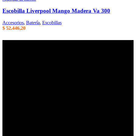
Escobilla Liverpool Mango Madera Va 300
Accesorios
,
Batería
,
Escobillas
$
52.446,20
Empresa familiar en la que la honestidad, la eficiencia, y el trato
cordial son parte de nuestros principales valores de trabajo. Mas de
40 años de trayectoria en Argentina.
Centenario Uruguayo 61 (1874),
Villa Domínico
(+54) 011 – 4206-1190
whatsapp +54 9 11 2506-3979
ventas@intermusica.com.ar
SEGUINOS
AFIP