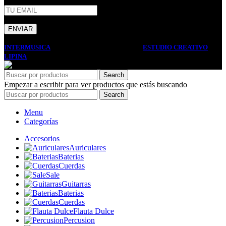
INTERMUSICA
2022 DISEÑO Y DESARROLLO
ESTUDIO CREATIVO
LIPINA
. PREMIUM E-COMMERCE SOLUTIONS.
Search
Empezar a escribir para ver productos que estás buscando
Search
Menu
Categorías
Accesorios
Auriculares
Baterias
Cuerdas
Sale
Guitarras
Baterias
Cuerdas
Flauta Dulce
Percusion