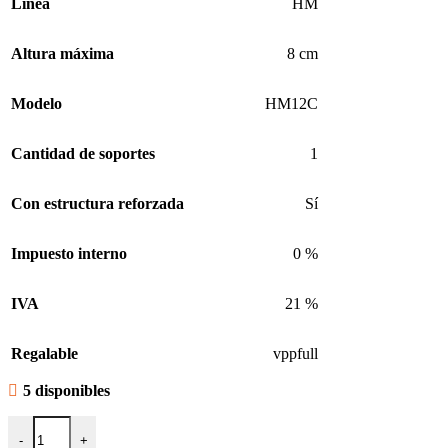
Línea
HM
Altura máxima
8 cm
Modelo
HM12C
Cantidad de soportes
1
Con estructura reforzada
Sí
Impuesto interno
0 %
IVA
21 %
Regalable
vppfull
5 disponibles
Soporte Clamp 8 Cm Doble Pinza Para Microfono Bateria Superlux
-
+