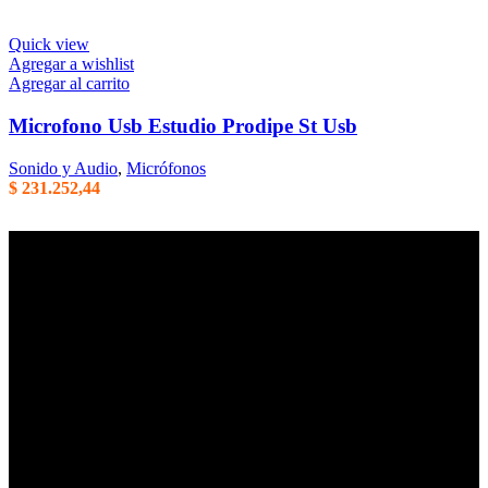
Quick view
Agregar a wishlist
Agregar al carrito
Microfono Usb Estudio Prodipe St Usb
Sonido y Audio
,
Micrófonos
$
231.252,44
Empresa familiar en la que la honestidad, la eficiencia, y el trato
cordial son parte de nuestros principales valores de trabajo. Mas de
40 años de trayectoria en Argentina.
Centenario Uruguayo 61 (1874),
Villa Domínico
(+54) 011 – 4206-1190
whatsapp +54 9 11 2506-3979
ventas@intermusica.com.ar
SEGUINOS