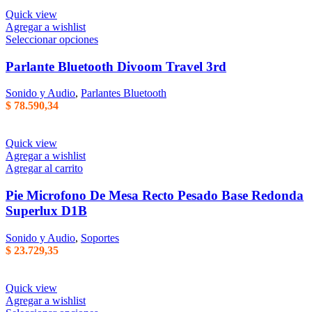
Quick view
Agregar a wishlist
Este
Seleccionar opciones
producto
tiene
Parlante Bluetooth Divoom Travel 3rd
varias
variantes.
Sonido y Audio
,
Parlantes Bluetooth
Las
$
78.590,34
opciones
se
pueden
Quick view
elegir
Agregar a wishlist
en
Agregar al carrito
la
página
Pie Microfono De Mesa Recto Pesado Base Redonda
del
Superlux D1B
producto
Sonido y Audio
,
Soportes
$
23.729,35
Quick view
Agregar a wishlist