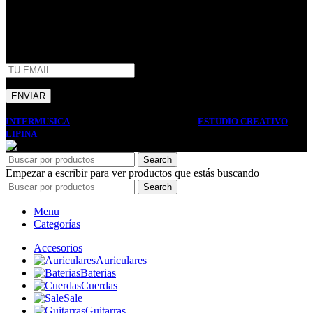
AFIP
INTERMUSICA
2022 DISEÑO Y DESARROLLO
ESTUDIO CREATIVO
LIPINA
. PREMIUM E-COMMERCE SOLUTIONS.
Search
Empezar a escribir para ver productos que estás buscando
Search
Menu
Categorías
Accesorios
Auriculares
Baterias
Cuerdas
Sale
Guitarras