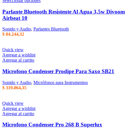
Este
Seleccionar opciones
producto
tiene
Parlante Bluetooth Resistente Al Agua 3,5w Divoom
varias
Airbeat 10
variantes.
Las
Sonido y Audio
,
Parlantes Bluetooth
opciones
$
84.244,32
se
pueden
elegir
Quick view
en
Agregar a wishlist
la
Agregar al carrito
página
del
Microfono Condenser Prodipe Para Saxo SB21
producto
Sonido y Audio
,
Micrófonos para Instrumentos
$
319.064,35
Quick view
Agregar a wishlist
Agregar al carrito
Microfono Condenser Pro 268 B Superlux