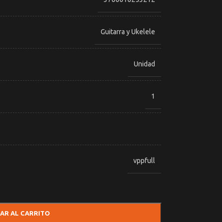
Guitarra y Ukelele
Unidad
1
vppfull
AR AL CARRITO