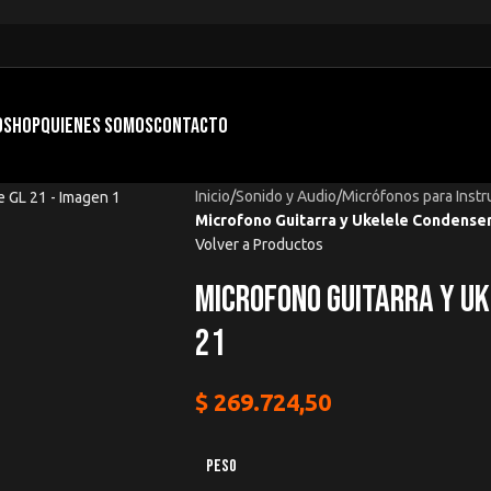
O
SHOP
QUIENES SOMOS
CONTACTO
Inicio
/
Sonido y Audio
/
Micrófonos para Inst
Microfono Guitarra y Ukelele Condense
Volver a Productos
Microfono Guitarra y Uk
21
$
269.724,50
PESO