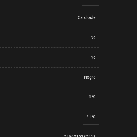
Cardioide
No
No
Negro
0 %
21 %
3760010253212