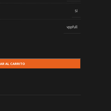
Sí
vppfull
AR AL CARRITO