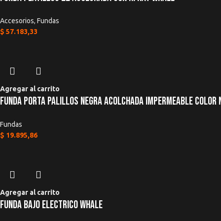
Accesorios
,
Fundas
Guardar mi nombre, correo electrónico y sitio web en este navegador pa
$
57.183,33
Agregar al carrito
Funda Porta Palillos Negra Acolchada Impermeable Color 
Fundas
$
19.895,86
Agregar al carrito
Funda Bajo Electrico Whale