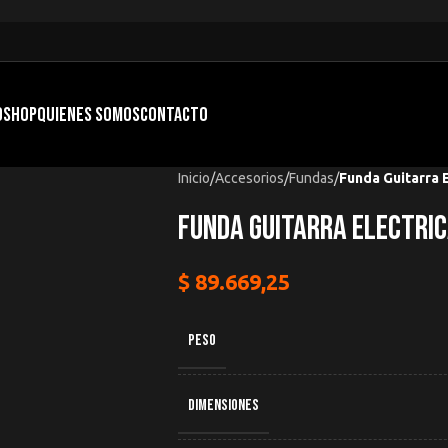
O
SHOP
QUIENES SOMOS
CONTACTO
Inicio
/
Accesorios
/
Fundas
/
Funda Guitarra 
Funda Guitarra Electric
$
89.669,25
PESO
DIMENSIONES