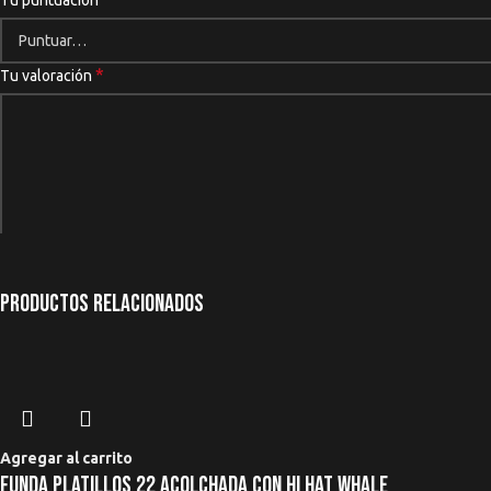
Tu puntuación
*
Tu valoración
Productos relacionados
*
Nombre
*
Correo electrónico
Agregar al carrito
Funda Platillos 22 Acolchada Con Hi Hat Whale