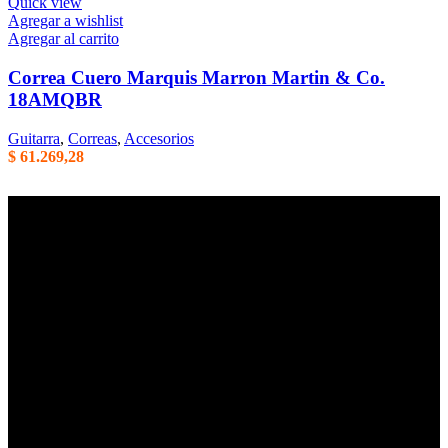
Quick view
Agregar a wishlist
Agregar al carrito
Correa Cuero Marquis Marron Martin & Co.
18AMQBR
Guitarra
,
Correas
,
Accesorios
$
61.269,28
Empresa familiar en la que la honestidad, la eficiencia, y el trato
cordial son parte de nuestros principales valores de trabajo. Mas de
40 años de trayectoria en Argentina.
Centenario Uruguayo 61 (1874),
Villa Domínico
(+54) 011 – 4206-1190
whatsapp +54 9 11 2506-3979
ventas@intermusica.com.ar
SEGUINOS