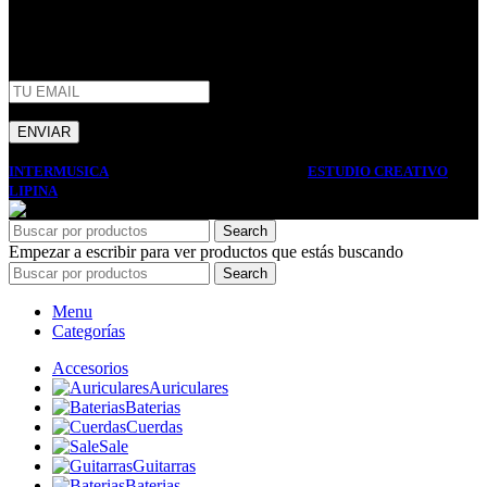
AFIP
INTERMUSICA
2022 DISEÑO Y DESARROLLO
ESTUDIO CREATIVO
LIPINA
. PREMIUM E-COMMERCE SOLUTIONS.
Search
Empezar a escribir para ver productos que estás buscando
Search
Menu
Categorías
Accesorios
Auriculares
Baterias
Cuerdas
Sale
Guitarras
Baterias