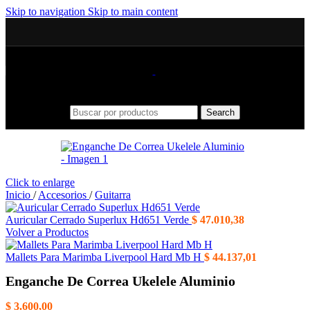
Skip to navigation
Skip to main content
Search
Click to enlarge
Inicio
/
Accesorios
/
Guitarra
Auricular Cerrado Superlux Hd651 Verde
$
47.010,38
Volver a Productos
Mallets Para Marimba Liverpool Hard Mb H
$
44.137,01
Enganche De Correa Ukelele Aluminio
$
3.600,00