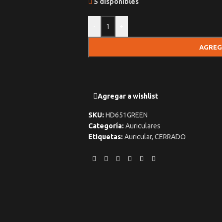
5 disponibles
-
+
AGREG
Agregar a wishlist
SKU:
HD651GREEN
Categoría:
Auriculares
Etiquetas:
Auricular
,
CERRADO