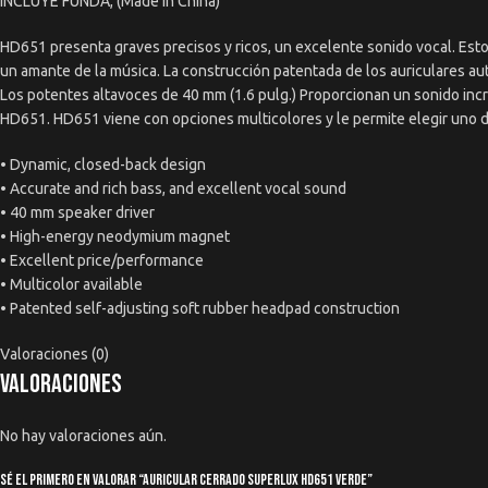
INCLUYE FUNDA, (Made In China)
HD651 presenta graves precisos y ricos, un excelente sonido vocal. Esto
un amante de la música. La construcción patentada de los auriculares aut
Los potentes altavoces de 40 mm (1.6 pulg.) Proporcionan un sonido inc
HD651. HD651 viene con opciones multicolores y le permite elegir uno d
• Dynamic, closed-back design
• Accurate and rich bass, and excellent vocal sound
• 40 mm speaker driver
• High-energy neodymium magnet
• Excellent price/performance
• Multicolor available
• Patented self-adjusting soft rubber headpad construction
Valoraciones (0)
Valoraciones
No hay valoraciones aún.
Sé el primero en valorar “Auricular Cerrado Superlux Hd651 Verde”