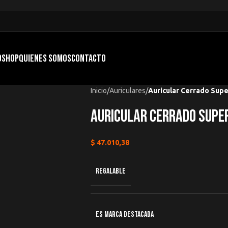
O
SHOP
QUIENES SOMOS
CONTACTO
Inicio
/
Auriculares
/
Auricular Cerrado Sup
Auricular Cerrado Supe
$
47.010,38
REGALABLE
ES MARCA DESTACADA