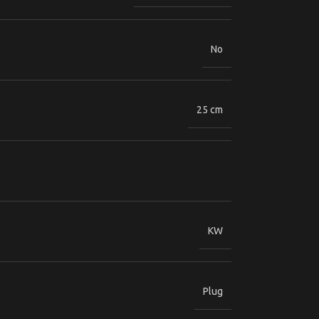
No
25 cm
KW
Plug