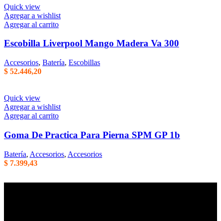
Quick view
Agregar a wishlist
Agregar al carrito
Escobilla Liverpool Mango Madera Va 300
Accesorios
,
Batería
,
Escobillas
$
52.446,20
Quick view
Agregar a wishlist
Agregar al carrito
Goma De Practica Para Pierna SPM GP 1b
Batería
,
Accesorios
,
Accesorios
$
7.399,43
Empresa familiar en la que la honestidad, la eficiencia, y el trato
cordial son parte de nuestros principales valores de trabajo. Mas de