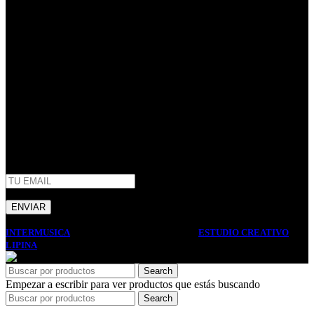
40 años de trayectoria en Argentina.
Centenario Uruguayo 61 (1874),
Villa Domínico
(+54) 011 – 4206-1190
whatsapp +54 9 11 2506-3979
ventas@intermusica.com.ar
SEGUINOS
AFIP
INTERMUSICA
2022 DISEÑO Y DESARROLLO
ESTUDIO CREATIVO
LIPINA
. PREMIUM E-COMMERCE SOLUTIONS.
Search
Empezar a escribir para ver productos que estás buscando
Search