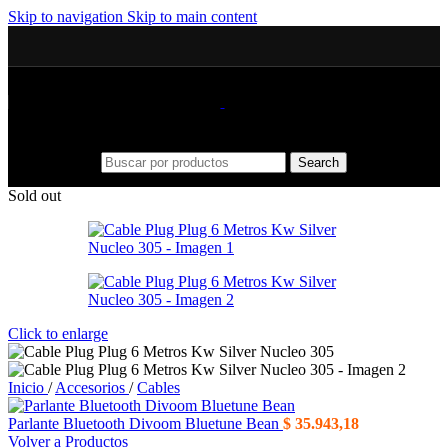
Skip to navigation
Skip to main content
Search
Sold out
Click to enlarge
Inicio
/
Accesorios
/
Cables
Parlante Bluetooth Divoom Bluetune Bean
$
35.943,18
Volver a Productos