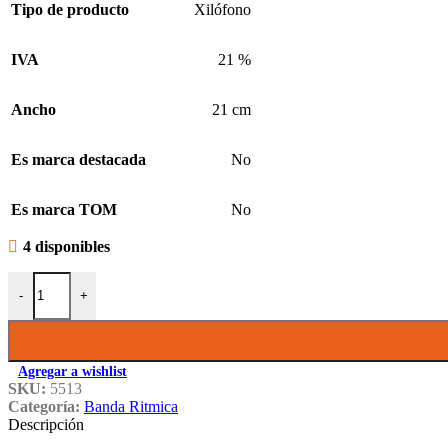
Tipo de producto
Xilófono
IVA
21 %
Ancho
21 cm
Es marca destacada
No
Es marca TOM
No
4 disponibles
Xilófon Infantil Liverpool Madera Coloreada 12 Notas cantidad
-
+
Agregar a wishlist
SKU:
5513
Categoría:
Banda Ritmica
Descripción