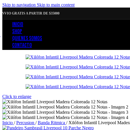
Skip to navigation
Skip to main content
ENVIO GRATIS A PARTIR DE $35000
INICIO
SHOP
QUIENES SOMOS
CONTACTO
Click to enlarge
Inicio
/
Percusion
/
Banda Ritmica
/
Xilófon Infantil Liverpool Made