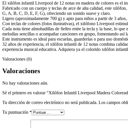
El xilófon infantil Liverpool de 12 notas en madera de colores es el in
Fabricado con un cuerpo y teclas de arce de alta calidad, este xilófon
G, A, B, C, D, E, F, G), ofreciendo un sonido suave y claro.
Ligero (aproximadamente 700 g) y apto para niños a partir de 3 años, 
Con teclas de colores (fotos ilustrativas), el xilófono Liverpool estim
Cada nota tiene almohadillas de fieltro entre la tecla y la base, lo qu
melodías sencillas o acompañar canciones en grupo, fomentando así la 
Este instrumento es ideal para escuelas, guarderías o para uso domés
32 años de experiencia, el xilófon infantil de 12 notas combina calida
experiencia musical educativa. Adquiera ya el colorido xilófon infant
Valoraciones (0)
Valoraciones
No hay valoraciones aún.
Sé el primero en valorar “Xilófon Infantil Liverpool Madera Colorea
Tu dirección de correo electrónico no será publicada.
Los campos obli
Tu puntuación
*