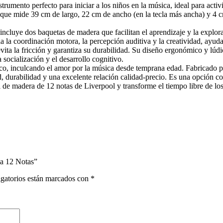
strumento perfecto para iniciar a los niños en la música, ideal para activ
, que mide 39 cm de largo, 22 cm de ancho (en la tecla más ancha) y 4 cm 
incluye dos baquetas de madera que facilitan el aprendizaje y la explor
ula la coordinación motora, la percepción auditiva y la creatividad, ayu
e evita la fricción y garantiza su durabilidad. Su diseño ergonómico y lú
socialización y el desarrollo cognitivo.
tico, inculcando el amor por la música desde temprana edad. Fabricado p
d, durabilidad y una excelente relación calidad-precio. Es una opción c
il de madera de 12 notas de Liverpool y transforme el tiempo libre de lo
da 12 Notas”
gatorios están marcados con
*