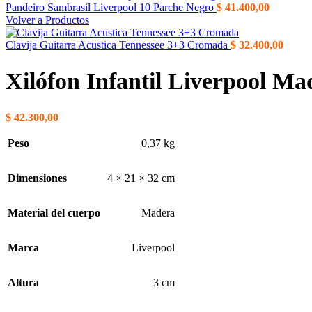
Pandeiro Sambrasil Liverpool 10 Parche Negro
$
41.400,00
Volver a Productos
Clavija Guitarra Acustica Tennessee 3+3 Cromada
$
32.400,00
Xilófon Infantil Liverpool M
$
42.300,00
Peso
0,37 kg
Dimensiones
4 × 21 × 32 cm
Material del cuerpo
Madera
Marca
Liverpool
Altura
3 cm