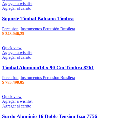
elegir
Agregar a wishlist
en
Agregar al carrito
la
página
Soporte Timbal Bahiano Timbra
del
producto
Percusion
,
Instrumentos Percusión Brasilera
$
343.046,25
Quick view
Agregar a wishlist
Agregar al carrito
Timbal Aluminio14 x 90 Cm Timbra 8261
Percusion
,
Instrumentos Percusión Brasilera
$
785.490,05
Quick view
Agregar a wishlist
Agregar al carrito
Surdo Aluminio 16 Doble Tension Izzo 7756