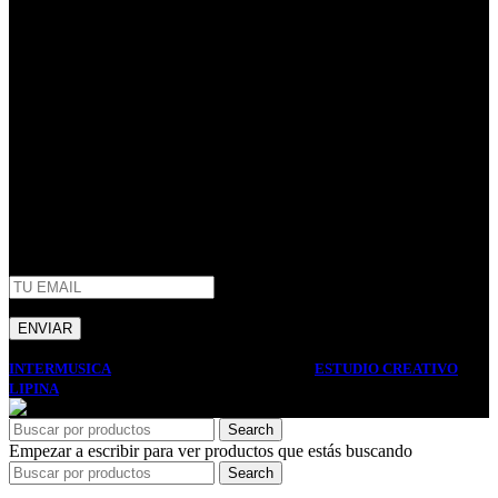
40 años de trayectoria en Argentina.
Centenario Uruguayo 61 (1874),
Villa Domínico
(+54) 011 – 4206-1190
whatsapp +54 9 11 2506-3979
ventas@intermusica.com.ar
SEGUINOS
AFIP
INTERMUSICA
2022 DISEÑO Y DESARROLLO
ESTUDIO CREATIVO
LIPINA
. PREMIUM E-COMMERCE SOLUTIONS.
Search
Empezar a escribir para ver productos que estás buscando
Search