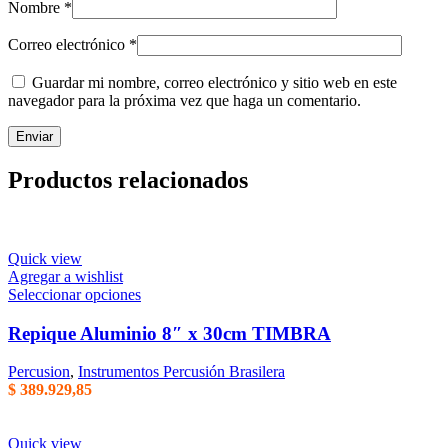
Nombre
*
Correo electrónico
*
Guardar mi nombre, correo electrónico y sitio web en este
navegador para la próxima vez que haga un comentario.
Productos relacionados
Quick view
Agregar a wishlist
Este
Seleccionar opciones
producto
tiene
Repique Aluminio 8″ x 30cm TIMBRA
varias
variantes.
Percusion
,
Instrumentos Percusión Brasilera
Las
$
389.929,85
opciones
se
pueden
Quick view