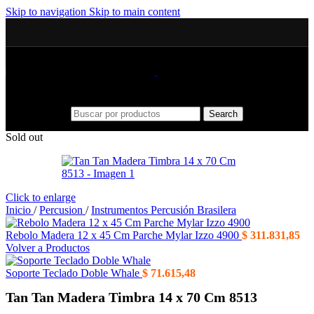
Skip to navigation
Skip to main content
Search
Sold out
Click to enlarge
Inicio
/
Percusion
/
Instrumentos Percusión Brasilera
Rebolo Madera 12 x 45 Cm Parche Mylar Izzo 4900
$
311.831,85
Volver a Productos
Soporte Teclado Doble Whale
$
71.615,48
Tan Tan Madera Timbra 14 x 70 Cm 8513