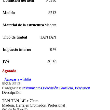
Condición del ítem
Nuevo
Modelo
8513
Material de la estructura
Madera
Tipo de timbal
TANTAN
Impuesto interno
0 %
IVA
21 %
Agotado
Agregar a wishlist
SKU:
8513
Categorías:
Instrumentos Percusión Brasilera
,
Percusion
Descripción
TAN TAN 14″ x 70cm.
Madera, Herrajes Cromados, Profesional
(Made In Brasil)