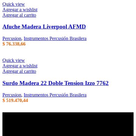
Quick view
Agregar a wishlist
Agregar al carrito
Afuche Madera Liverpool AFMD
Percusion
,
Instrumentos Percusión Brasilera
$
76.338,66
Quick view
Agregar a wishlist
Agregar al carrito
Surdo Madera 22 Doble Tension Izzo 7762
Percusion
,
Instrumentos Percusión Brasilera
$
519.470,44
Empresa familiar en la que la honestidad, la eficiencia, y el trato
cordial son parte de nuestros principales valores de trabajo. Mas de