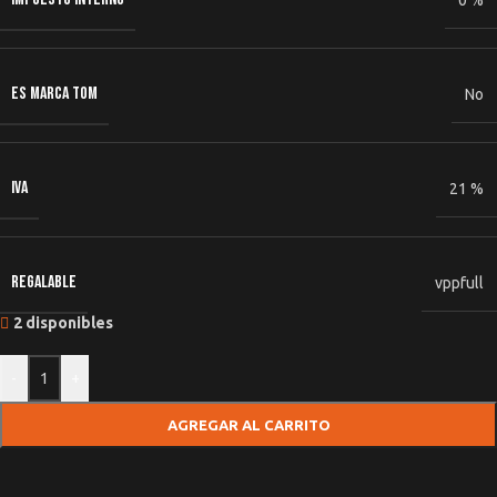
0 %
ES MARCA TOM
No
IVA
21 %
REGALABLE
vppfull
2 disponibles
-
+
AGREGAR AL CARRITO