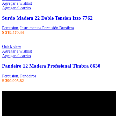
Agregar a wishlist
Agregar al carrito
Surdo Madera 22 Doble Tension Izzo 7762
Percusion
,
Instrumentos Percusión Brasilera
$
519.470,44
Quick view
Agregar a wishlist
Agregar al carrito
Pandeiro 12 Madera Profesional Timbra 8630
Percusion
,
Pandeiros
$
390.905,82
Empresa familiar en la que la honestidad, la eficiencia, y el trato cord
Centenario Uruguayo 61 (1874),
Villa Domínico