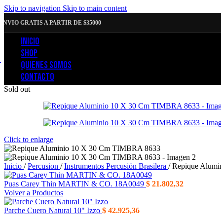
Skip to navigation
Skip to main content
ENVIO GRATIS A PARTIR DE $35000
INICIO
SHOP
QUIENES SOMOS
CONTACTO
Sold out
Click to enlarge
Inicio
/
Percusion
/
Instrumentos Percusión Brasilera
/
Repique Alum
Puas Carey Thin MARTIN & CO. 18A0049
$
21.802,32
Volver a Productos
Parche Cuero Natural 10" Izzo
$
42.925,36