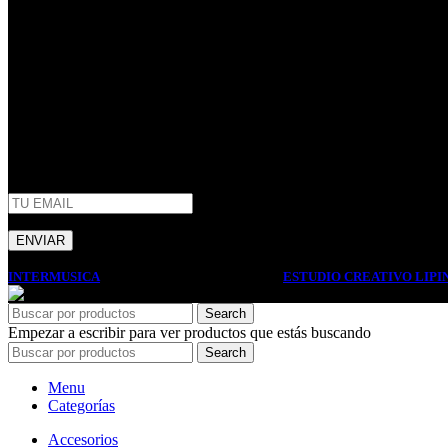
(+54) 011 – 4206-1190
whatsapp +54 9 11 2506-3979
ventas@intermusica.com.ar
SEGUINOS
AFIP
INTERMUSICA
2022 DISEÑO Y DESARROLLO
ESTUDIO CREATIVO LIPI
Search
Empezar a escribir para ver productos que estás buscando
Search
Menu
Categorías
Accesorios