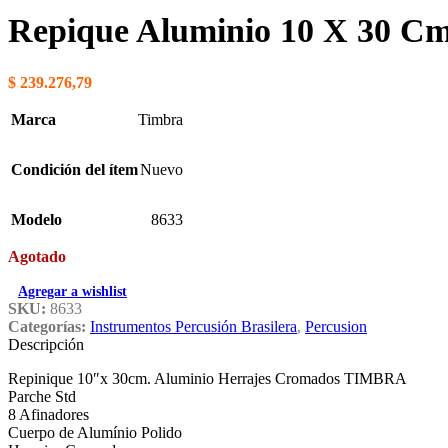
Repique Aluminio 10 X 30 
$
239.276,79
Marca
Timbra
Condición del ítem
Nuevo
Modelo
8633
Agotado
Agregar a wishlist
SKU:
8633
Categorías:
Instrumentos Percusión Brasilera
,
Percusion
Descripción
Repinique 10″x 30cm. Aluminio Herrajes Cromados TIMBRA
Parche Std
8 Afinadores
Cuerpo de Alumínio Polido