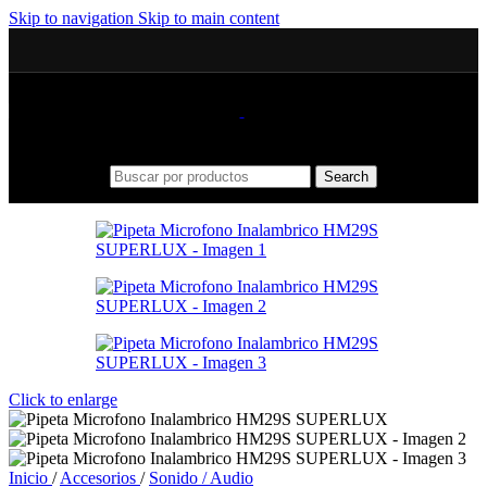
Skip to navigation
Skip to main content
Search
Click to enlarge
Inicio
/
Accesorios
/
Sonido / Audio