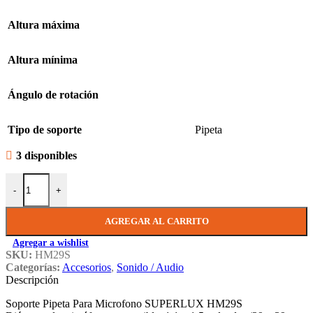
Altura máxima
Altura mínima
Ángulo de rotación
Tipo de soporte
Pipeta
3 disponibles
Pipeta Microfono Inalambrico HM29S SUPERLUX cantidad
-
+
AGREGAR AL CARRITO
Agregar a wishlist
SKU:
HM29S
Categorías:
Accesorios
,
Sonido / Audio
Descripción
Soporte Pipeta Para Microfono SUPERLUX HM29S