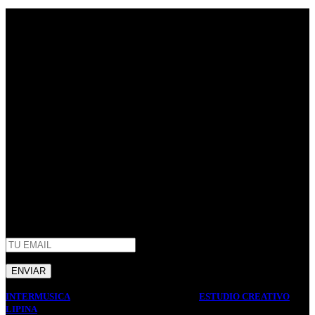
Empresa familiar en la que la honestidad, la eficiencia, y el trato
cordial son parte de nuestros principales valores de trabajo. Mas de
40 años de trayectoria en Argentina.
Centenario Uruguayo 61 (1874),
Villa Domínico
(+54) 011 – 4206-1190
whatsapp +54 9 11 2506-3979
ventas@intermusica.com.ar
SEGUINOS
AFIP
INTERMUSICA
2022 DISEÑO Y DESARROLLO
ESTUDIO CREATIVO
LIPINA
. PREMIUM E-COMMERCE SOLUTIONS.