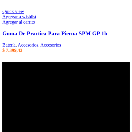
Quick view
Agregar a wishlist
Agregar al carrito
Goma De Practica Para Pierna SPM GP 1b
Batería
,
Accesorios
,
Accesorios
$
7.399,43
Empresa familiar en la que la honestidad, la eficiencia, y el trato
cordial son parte de nuestros principales valores de trabajo. Mas de
40 años de trayectoria en Argentina.
Centenario Uruguayo 61 (1874),
Villa Domínico
(+54) 011 – 4206-1190
whatsapp +54 9 11 2506-3979
ventas@intermusica.com.ar
SEGUINOS