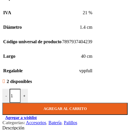
IVA
21 %
Diámetro
1.4 cm
Código universal de producto
7897937404239
Largo
40 cm
Regalable
vppfull
2 disponibles
Palillos Liverpool Eco Jatoba 7a Punta Nylon cantidad
-
+
AGREGAR AL CARRITO
Agregar a wishlist
Categorías:
Accesorios
,
Batería
,
Palillos
Descripción