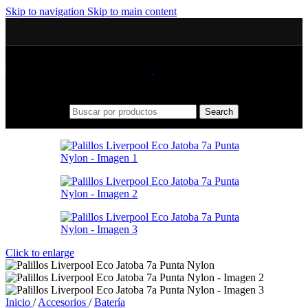
Skip to navigation
Skip to main content
Search
Click to enlarge
Inicio
/
Accesorios
/
Batería