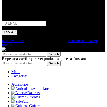
AFIP
INTERMUSICA
2022 DISEÑO Y DESARROLLO
ESTUDIO CREATIVO
LIPINA
. PREMIUM E-COMMERCE SOLUTIONS.
Search
Empezar a escribir para ver productos que estás buscando
Search
Menu
Categorías
Accesorios
Auriculares
Baterias
Cuerdas
Sale
Guitarras