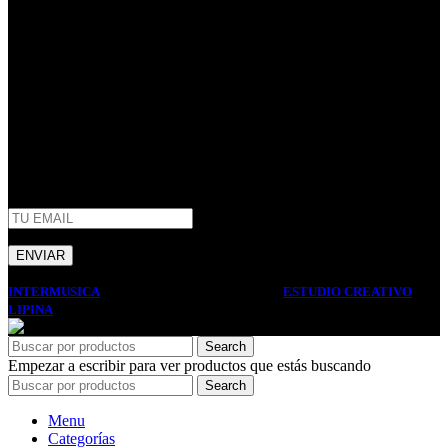
Villa Domínico
(+54) 011 – 4206-1190
whatsapp +54 9 11 2506-3979
ventas@intermusica.com.ar
SEGUINOS
AFIP
INTERMUSICA
2022 DISEÑO Y DESARROLLO
ESTUDIO CREATIVO
LIPINA
. PREMIUM E-COMMERCE SOLUTIONS.
Search
Empezar a escribir para ver productos que estás buscando
Search
Menu
Categorías