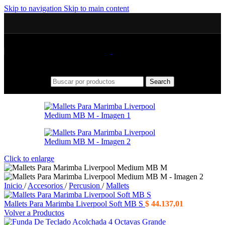
Skip to navigation
Skip to main content
Search
Click to enlarge
Inicio
/
Accesorios
/
Percusion
/
Mallets
Mallets Para Marimba Liverpool Soft MB S
$
44.137,01
Volver a Productos