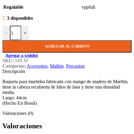
Regalable
vppfull
3 disponibles
Mallets Para Marimba Liverpool Medium MB M cantidad
-
+
AGREGAR AL CARRITO
Agregar a wishlist
SKU:
MB M
Categorías:
Accesorios
,
Mallets
,
Percusion
Descripción
Baqueta para marimba fabricada con mango de madera de Marfim,
tiene la cabeza recubierta de hilos de lana y tiene una densidad
media.
Largo: 44cm
(Hecho En Brasil)
Valoraciones (0)
Valoraciones