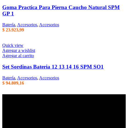
Goma Practica Para Pierna Caucho Natural SPM
GP 1
Batería
,
Accesorios
,
Accesorios
$
23.923,99
Quick view
Agregar a wishlist
Agregar al carrito
Set Sordinas Bateria 12 13 14 16 SPM SO1
Batería
,
Accesorios
,
Accesorios
$
94.809,16
Empresa familiar en la que la honestidad, la eficiencia, y el trato
cordial son parte de nuestros principales valores de trabajo. Mas de
40 años de trayectoria en Argentina.
Centenario Uruguayo 61 (1874),