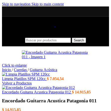
Skip to navigation
Skip to main content
Search
Click to enlarge
Inicio
/
Cuerdas
/
Guitarra Acústica
Limpia Platillos SPM 120cc
$
7.054,54
Volver a Productos
Encordado Guitarra Acustica Patagonia 012
$
14.915,85
Encordado Guitarra Acustica Patagonia 011
$
14.915,85