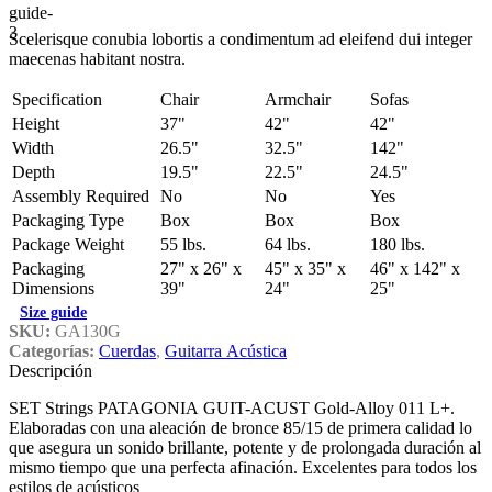
Scelerisque conubia lobortis a condimentum ad eleifend dui integer
maecenas habitant nostra.
Specification
Chair
Armchair
Sofas
Height
37"
42"
42"
Width
26.5"
32.5"
142"
Depth
19.5"
22.5"
24.5"
Assembly Required
No
No
Yes
Packaging Type
Box
Box
Box
Package Weight
55 lbs.
64 lbs.
180 lbs.
Packaging
27" x 26" x
45" x 35" x
46" x 142" x
Dimensions
39"
24"
25"
Size guide
SKU:
GA130G
Categorías:
Cuerdas
,
Guitarra Acústica
Descripción
SET Strings PATAGONIA GUIT-ACUST Gold-Alloy 011 L+.
Elaboradas con una aleación de bronce 85/15 de primera calidad lo
que asegura un sonido brillante, potente y de prolongada duración al
mismo tiempo que una perfecta afinación. Excelentes para todos los
estilos de acústicos