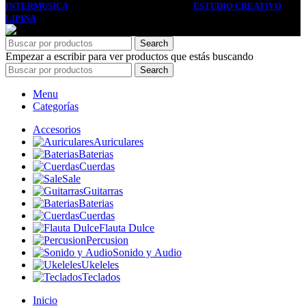
INTERMUSICA
2022 DISEÑO Y DESARROLLO
ESTUDIO CREATIVO
LIPINA
. PREMIUM E-COMMERCE SOLUTIONS.
Search
Empezar a escribir para ver productos que estás buscando
Search
Menu
Categorías
Accesorios
Auriculares
Baterias
Cuerdas
Sale
Guitarras
Baterias
Cuerdas
Flauta Dulce
Percusion
Sonido y Audio
Ukeleles
Teclados
Inicio