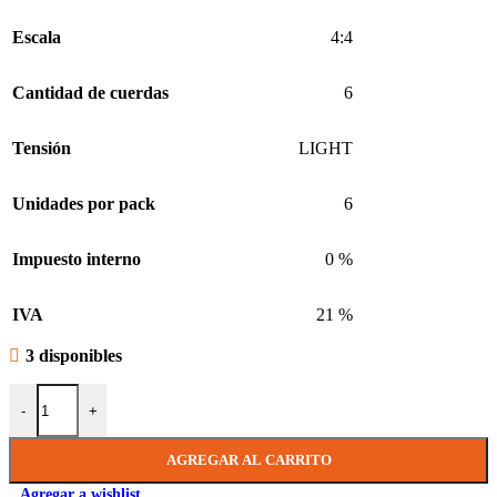
Escala
4:4
Cantidad de cuerdas
6
Tensión
LIGHT
Unidades por pack
6
Impuesto interno
0 %
IVA
21 %
3 disponibles
Encordado Guitarra Acustica Patagonia 011 cantidad
-
+
AGREGAR AL CARRITO
Agregar a wishlist