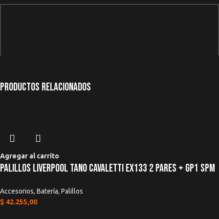
Productos relacionados
*
Nombre
*
Correo electrónico
Agregar al carrito
Palillos Liverpool Tano Cavaletti EX133 2 Pares + GP1 SPM
Accesorios
,
Batería
,
Palillos
$
42.255,00
Guardar mi nombre, correo electrónico y sitio web en este navegador