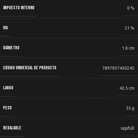
IMPUESTO INTERNO
0 %
IVA
21 %
DIÁMETRO
1.6 cm
CÓDIGO UNIVERSAL DE PRODUCTO
7897937430245
LARGO
42.5 cm
PESO
55 g
REGALABLE
vppfull