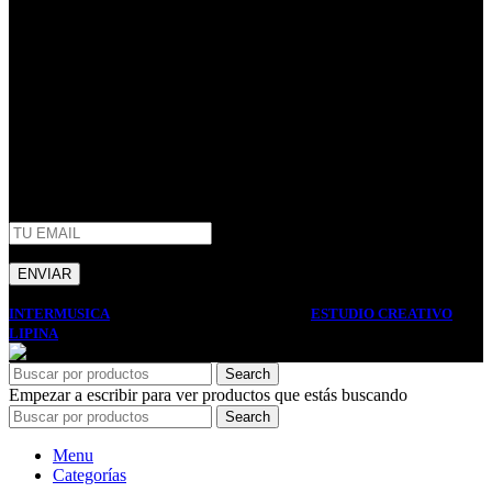
Villa Domínico
(+54) 011 – 4206-1190
whatsapp +54 9 11 2506-3979
ventas@intermusica.com.ar
SEGUINOS
AFIP
INTERMUSICA
2022 DISEÑO Y DESARROLLO
ESTUDIO CREATIVO
LIPINA
. PREMIUM E-COMMERCE SOLUTIONS.
Search
Empezar a escribir para ver productos que estás buscando
Search
Menu
Categorías