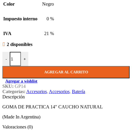
Color
Negro
Impuesto interno
0 %
IVA
21 %
2 disponibles
Goma De Practica Redoblante 14 Caucho Natural SPM GP 14 cantid
-
+
AGREGAR AL CARRITO
Agregar a wishlist
SKU:
GP14
Categorías:
Accesorios
,
Accesorios
,
Batería
Descripción
GOMA DE PRACTICA 14″ CAUCHO NATURAL
(Made In Argentina)
Valoraciones (0)