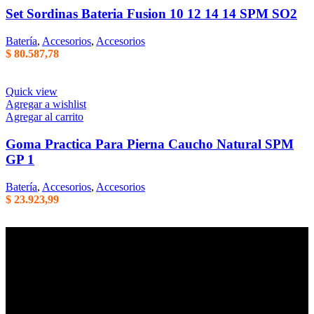
Set Sordinas Bateria Fusion 10 12 14 14 SPM SO2
Batería
,
Accesorios
,
Accesorios
$
80.587,78
Quick view
Agregar a wishlist
Agregar al carrito
Goma Practica Para Pierna Caucho Natural SPM
GP 1
Batería
,
Accesorios
,
Accesorios
$
23.923,99
Empresa familiar en la que la honestidad, la eficiencia, y el trato
cordial son parte de nuestros principales valores de trabajo. Mas de
40 años de trayectoria en Argentina.
Centenario Uruguayo 61 (1874),