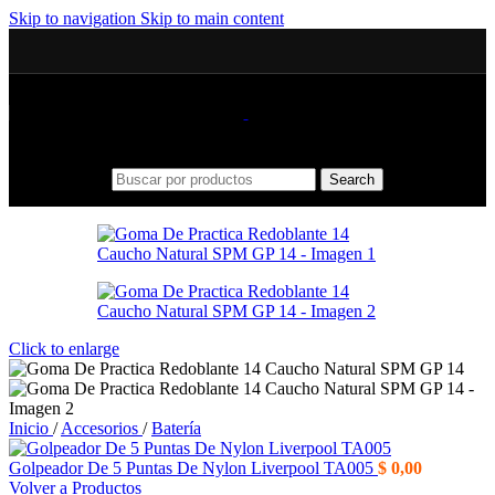
Skip to navigation
Skip to main content
Search
Click to enlarge
Inicio
/
Accesorios
/
Batería
Golpeador De 5 Puntas De Nylon Liverpool TA005
$
0,00
Volver a Productos