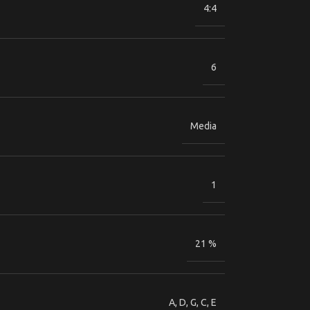
4:4
6
Media
1
21 %
A
,
D
,
G
,
C
,
E