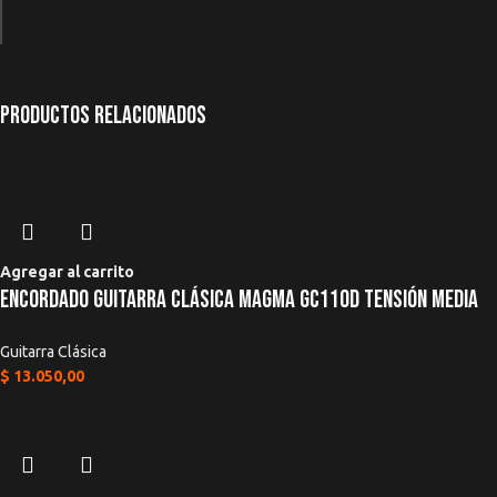
Productos relacionados
*
Nombre
*
Correo electrónico
Agregar al carrito
Encordado Guitarra Clásica Magma Gc110d Tensión Media
Guitarra Clásica
Guardar mi nombre, correo electrónico y sitio web en este navegador pa
$
13.050,00