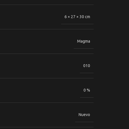
6 × 27 × 30 cm
Magma
010
0 %
Nuevo