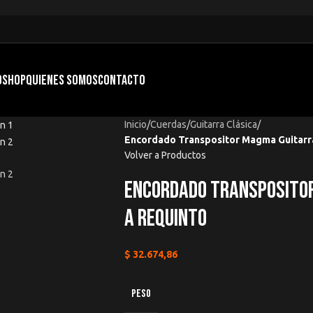
O
SHOP
QUIENES SOMOS
CONTACTO
Inicio
/
Cuerdas
/
Guitarra Clásica
/
Encordado Transpositor Magma Guitarra
Volver a Productos
Encordado Transpositor
a Requinto
$
32.674,86
PESO