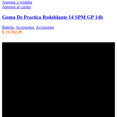
Agregar a wishlist
Agregar al carrito
Goma De Practica Redoblante 14 SPM GP 14b
Batería
,
Accesorios
,
Accesorios
$
23.702,29
Empresa familiar en la que la honestidad, la eficiencia, y el trato
cordial son parte de nuestros principales valores de trabajo. Mas de
40 años de trayectoria en Argentina.
Centenario Uruguayo 61 (1874),
Villa Domínico
(+54) 011 – 4206-1190
whatsapp +54 9 11 2506-3979
ventas@intermusica.com.ar
SEGUINOS
AFIP