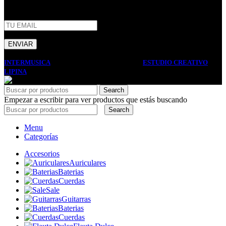
INTERMUSICA
2022 DISEÑO Y DESARROLLO
ESTUDIO CREATIVO
LIPINA
. PREMIUM E-COMMERCE SOLUTIONS.
Search
Empezar a escribir para ver productos que estás buscando
Search
Menu
Categorías
Accesorios
Auriculares
Baterias
Cuerdas
Sale
Guitarras
Baterias
Cuerdas